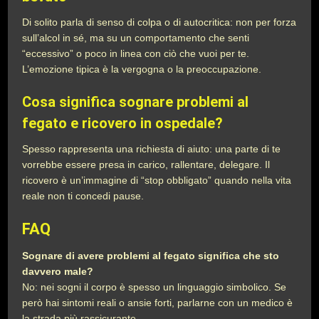
Di solito parla di senso di colpa o di autocritica: non per forza
sull’alcol in sé, ma su un comportamento che senti
“eccessivo” o poco in linea con ciò che vuoi per te.
L’emozione tipica è la vergogna o la preoccupazione.
Cosa significa sognare problemi al
fegato e ricovero in ospedale?
Spesso rappresenta una richiesta di aiuto: una parte di te
vorrebbe essere presa in carico, rallentare, delegare. Il
ricovero è un’immagine di “stop obbligato” quando nella vita
reale non ti concedi pause.
FAQ
Sognare di avere problemi al fegato significa che sto
davvero male?
No: nei sogni il corpo è spesso un linguaggio simbolico. Se
però hai sintomi reali o ansie forti, parlarne con un medico è
la strada più rassicurante.