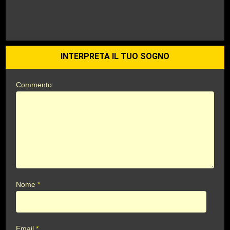
INTERPRETA IL TUO SOGNO
Commento
Nome
*
Email
*