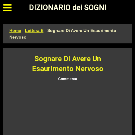
Apri il menu principale
DIZIONARIO dei SOGNI
Home
-
Lettera E
-
Sognare Di Avere Un Esaurimento
Nervoso
Sognare Di Avere Un
Esaurimento Nervoso
Commenta