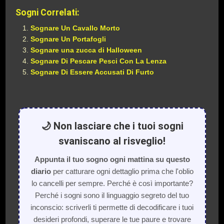
Sogni Correlati:
Sognare Un Cavallo Morto
Sognare Un Portafogli
Sognare una zucca di Halloween
Sognare Di Pescare Pesci Con La Lenza
Sognare Di Essere Accusati Di Furto
🌙 Non lasciare che i tuoi sogni
svaniscano al risveglio!
Appunta il tuo sogno ogni mattina su questo
diario
per catturare ogni dettaglio prima che l'oblio
lo cancelli per sempre. Perché è così importante?
Perché i sogni sono il linguaggio segreto del tuo
inconscio: scriverli ti permette di decodificare i tuoi
desideri profondi, superare le tue paure e trovare