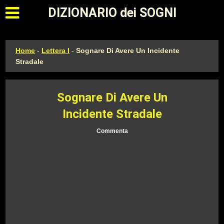
Apri il menu principale
DIZIONARIO dei SOGNI
Home
-
Lettera I
-
Sognare Di Avere Un Incidente
Stradale
Sognare Di Avere Un
Incidente Stradale
Commenta