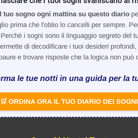
lasciare che i tuoi sogni svaniscano al ri
l tuo sogno ogni mattina su questo diario
pe
glio prima che l'oblio lo cancelli per sempre. Pe
Perché i sogni sono il linguaggio segreto del t
 permette di decodificare i tuoi desideri profondi
paure e trovare risposte che la logica non può d
rma le tue notti in una guida per la tu
🛒 ORDINA ORA IL TUO DIARIO DEI SOGNI