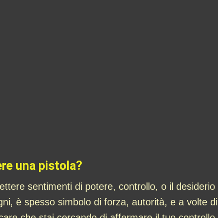
ere una pistola?
ttere sentimenti di potere, controllo, o il desiderio
i, è spesso simbolo di forza, autorità, e a volte di 
re che stai cercando di affermare il tuo controllo 