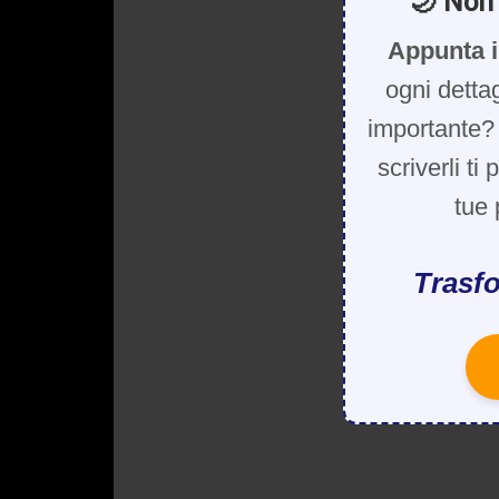
🌙 Non 
Appunta i
ogni detta
importante? 
scriverli ti
tue 
Trasfo