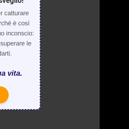
sveglio!
r catturare
rché è così
uo inconscio:
, superare le
arti.
a vita.