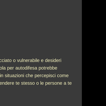
ciato o vulnerabile e desideri
stola per autodifesa potrebbe
o in situazioni che percepisci come
endere te stesso o le persone a te