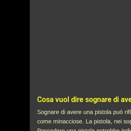
Cosa vuol dire sognare di av
Sognare di avere una pistola può rifle
come minacciose. La pistola, nei sogn
Possedere una pistola potrebbe indica