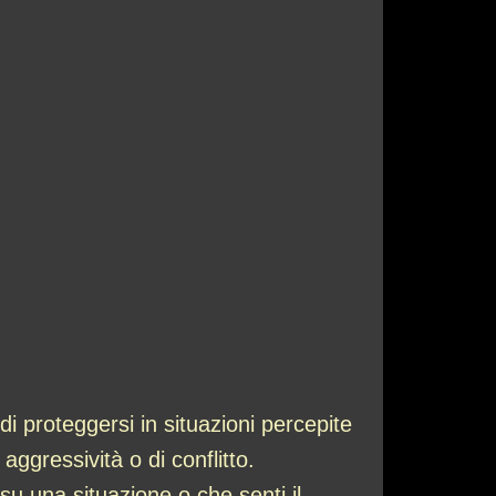
 di proteggersi in situazioni percepite
aggressività o di conflitto.
su una situazione o che senti il