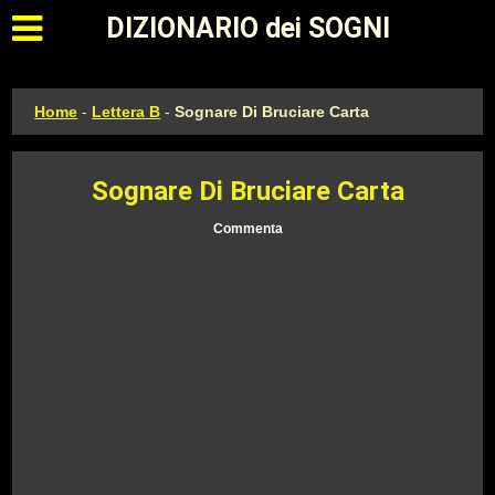
Apri il menu principale
DIZIONARIO dei SOGNI
Home
-
Lettera B
-
Sognare Di Bruciare Carta
Sognare Di Bruciare Carta
Commenta