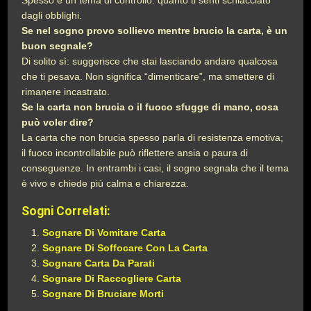
Spesso è un tema di controllo: quanto ti senti schiacciato
dagli obblighi.
Se nel sogno provo sollievo mentre brucio la carta, è un
buon segnale?
Di solito sì: suggerisce che stai lasciando andare qualcosa
che ti pesava. Non significa “dimenticare”, ma smettere di
rimanere incastrato.
Se la carta non brucia o il fuoco sfugge di mano, cosa
può voler dire?
La carta che non brucia spesso parla di resistenza emotiva;
il fuoco incontrollabile può riflettere ansia o paura di
conseguenze. In entrambi i casi, il sogno segnala che il tema
è vivo e chiede più calma e chiarezza.
Sogni Correlati:
Sognare Di Vomitare Carta
Sognare Di Soffocare Con La Carta
Sognare Carta Da Parati
Sognare Di Raccogliere Carta
Sognare Di Bruciare Morti