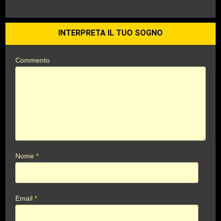
INTERPRETA IL TUO SOGNO
Commento
Nome
*
Email
*