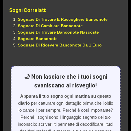
Sogni Correlati:
Sognare Di Trovare E Raccogliere Banconote
Sognare Di Cambiare Banconote
Sognare Di Trovare Banconote Nascoste
Sognare Banconote
Sognare Di Ricevere Banconote Da 1 Euro
🌙 Non lasciare che i tuoi sogni
svaniscano al risveglio!
Appunta il tuo sogno ogni mattina su questo
diario
per catturare ogni dettaglio prima che l'oblio
lo cancelli per sempre. Perché è così importante?
Perché i sogni sono il linguaggio segreto del tuo
inconscio: scriverli ti permette di decodificare i tuoi