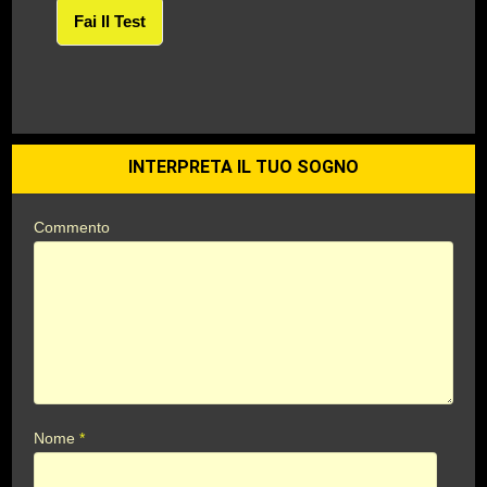
Fai Il Test
INTERPRETA IL TUO SOGNO
Commento
Nome
*