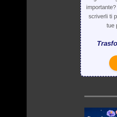
importante? 
scriverli ti
tue 
Trasfo