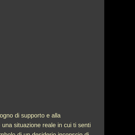
ogno di supporto e alla
una situazione reale in cui ti senti
bolo di un desiderio inconscio di