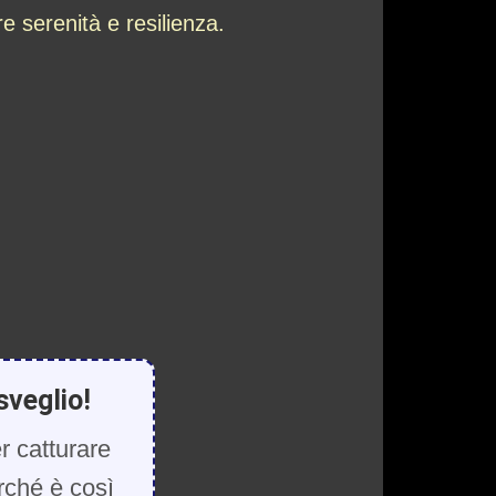
e serenità e resilienza.
sveglio!
r catturare
rché è così