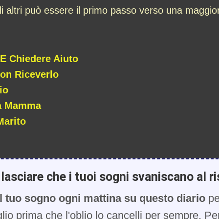
li altri può essere il primo passo verso una maggior
 E Chiedere Aiuto
on Riceverlo
io
lla Mamma
Marito
lasciare che i tuoi sogni svaniscano al ri
l tuo sogno ogni mattina su questo diario
pe
glio prima che l'oblio lo cancelli per sempre. Pe