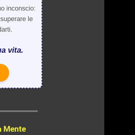
uo inconscio:
, superare le
arti.
a vita.
a Mente