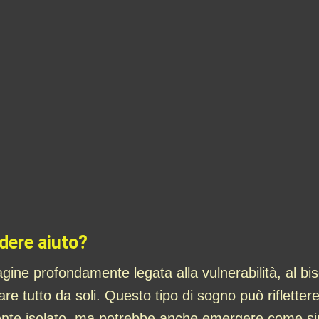
edere aiuto?
ine profondamente legata alla vulnerabilità, al bis
e tutto da soli. Questo tipo di sogno può riflettere 
amente isolato, ma potrebbe anche emergere come sim