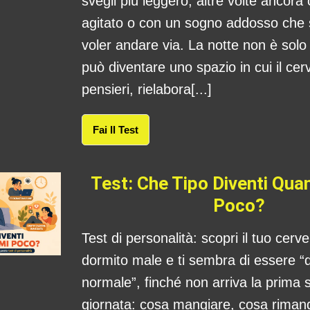
svegli più leggero, altre volte ancora
agitato o con un sogno addosso che
voler andare via. La notte non è sol
può diventare uno spazio in cui il cerv
pensieri, rielabora[...]
Fai Il Test
Test: Che Tipo Diventi Qu
Poco?
Test di personalità: scopri il tuo cerv
dormito male e ti sembra di essere “
normale”, finché non arriva la prima s
giornata: cosa mangiare, cosa rima