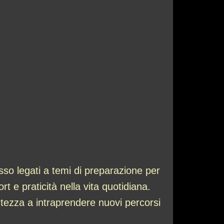
so legati a temi di preparazione per
t e praticità nella vita quotidiana.
ontezza a intraprendere nuovi percorsi