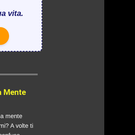
a vita.
a Mente
tua mente
i? A volte ti