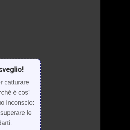
sveglio!
r catturare
rché è così
uo inconscio:
, superare le
arti.