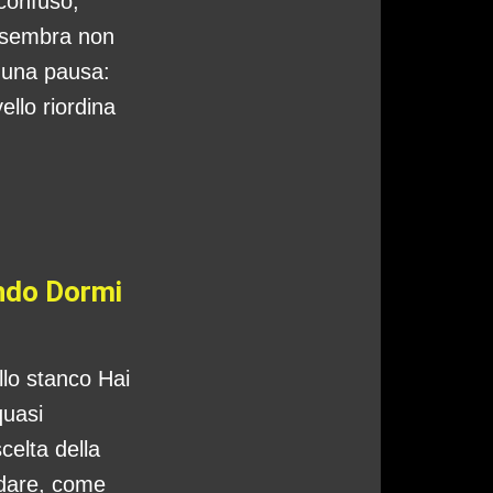
 confuso,
 sembra non
o una pausa:
ello riordina
ando Dormi
ello stanco Hai
quasi
celta della
ndare, come