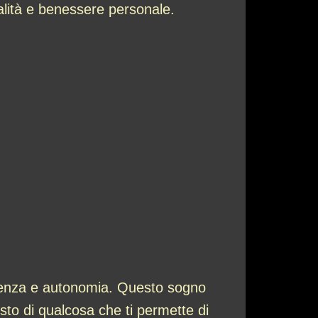
alità e benessere personale.
denza e autonomia. Questo sogno
isto di qualcosa che ti permette di