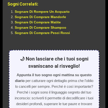
Sogni Correlati:
Sognare Di Rompere Un Acquario
Sognare Di Comprare Mandorle
Sognare Di Comprare Matite
Sognare Di Comprare Shampoo
Sognare Di Comprare Pesci Rossi
🌙 Non lasciare che i tuoi sogni
svaniscano al risveglio!
Appunta il tuo sogno ogni mattina su questo
diario
per catturare ogni dettaglio prima che l'oblio
lo cancelli per sempre. Perché è così importante?
Perché i sogni sono il linguaggio segreto del tuo
inconscio: scriverli ti permette di decodificare i tuoi
desideri profondi, superare le tue paure e trovare