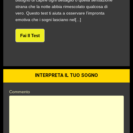
bisogno di capire ogni dettaglio o quella sensazione
strana che la notte abbia rimescolato qualcosa di
vero. Questo test ti aiuta a osservare l’impronta
emotiva che i sogni lasciano nel[...]
Fai Il Test
INTERPRETA IL TUO SOGNO
Commento