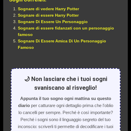
Sognare di vedere Harry Potter
Sognare di essere Harry Potter
Sognare Di Essere Un Personaggio
Sognare di essere fidanzati con un personaggio
famoso
Sognare Di Essere Amica Di Un Personaggio
Famoso
🌙 Non lasciare che i tuoi sogni
svaniscano al risveglio!
Appunta il tuo sogno ogni mattina su questo
diario
per catturare ogni dettaglio prima che l'oblio
lo cancelli per sempre. Perché è così importante?
Perché i sogni sono il linguaggio segreto del tuo
inconscio: scriverli ti permette di decodificare i tuoi