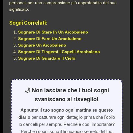
personali per una comprensione più approfondita del suo
significato.
Sogni Correlati:
Sognare Di Stare In Un Arcobaleno
Sognare Di Fare Un Arcobaleno
Sognare Un Arcobaleno
Sognare Di Tingersi I Capelli Arcobaleno
Sognare Di Guardare Il Cielo
🌙 Non lasciare che i tuoi sogni
svaniscano al risveglio!
Appunta il tuo sogno ogni mattina su questo
diario
per catturare ogni dettaglio prima che l'oblio
lo cancelli per sempre. Perché è così importante?
Perché i sogni sono il linguaggio segreto del tuo