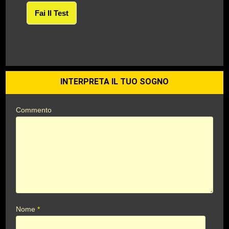
Fai Il Test
INTERPRETA IL TUO SOGNO
Commento
Nome
*