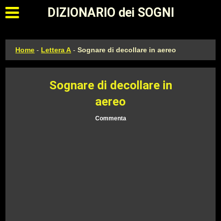
Apri il menu principale
DIZIONARIO dei SOGNI
Home
-
Lettera A
-
Sognare di decollare in aereo
Sognare di decollare in
aereo
Commenta