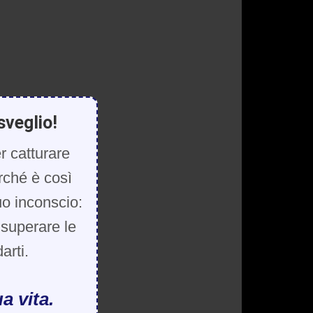
sveglio!
r catturare
rché è così
uo inconscio:
, superare le
arti.
a vita.