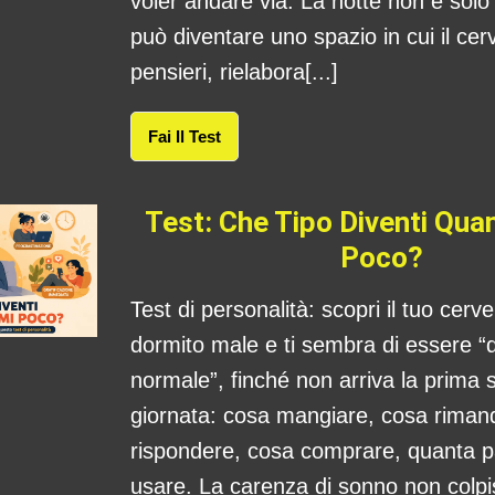
voler andare via. La notte non è sol
può diventare uno spazio in cui il cerv
pensieri, rielabora[...]
Fai Il Test
Test: Che Tipo Diventi Qu
Poco?
Test di personalità: scopri il tuo cerv
dormito male e ti sembra di essere “
normale”, finché non arriva la prima s
giornata: cosa mangiare, cosa rima
rispondere, cosa comprare, quanta 
usare. La carenza di sonno non colpis