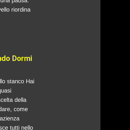
o una pausa:
ello riordina
ando Dormi
ello stanco Hai
quasi
celta della
ndare, come
pazienza
ce tutti nello