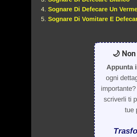
Sognare Di Defecare Un Verm
Sognare Di Vomitare E Defeca
🌙 Non 
Appunta i
ogni detta
importante? 
scriverli ti
tue 
Trasfo