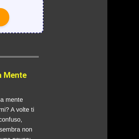
a Mente
tua mente
i? A volte ti
 confuso,
 sembra non