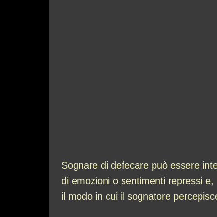
Sognare di defecare può essere inter
di emozioni o sentimenti repressi e, 
il modo in cui il sognatore percepisce