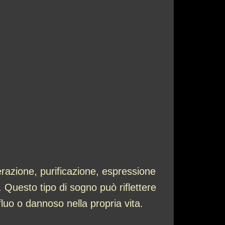
erazione, purificazione, espressione
 Questo tipo di sogno può riflettere
fluo o dannoso nella propria vita.