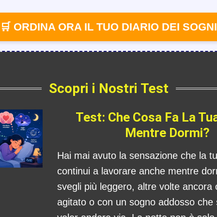
🛒 ORDINA ORA IL TUO DIARIO DEI SOGNI
Scopri i Nostri Test
Test: Che Cosa Fa La Tu
Mentre Dormi?
Hai mai avuto la sensazione che la 
continui a lavorare anche mentre dorm
svegli più leggero, altre volte ancora
agitato o con un sogno addosso che