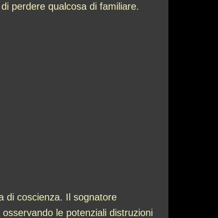
 di perdere qualcosa di familiare.
a di coscienza. Il sognatore
 osservando le potenziali distruzioni