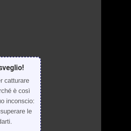
sveglio!
r catturare
rché è così
uo inconscio:
, superare le
arti.