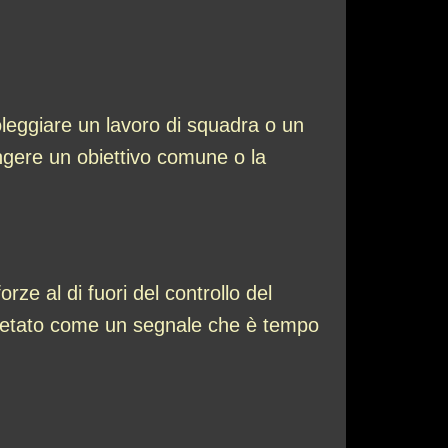
leggiare un lavoro di squadra o un
ungere un obiettivo comune o la
rze al di fuori del controllo del
pretato come un segnale che è tempo