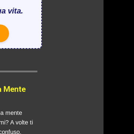
a vita.
a Mente
tua mente
i? A volte ti
 confuso,