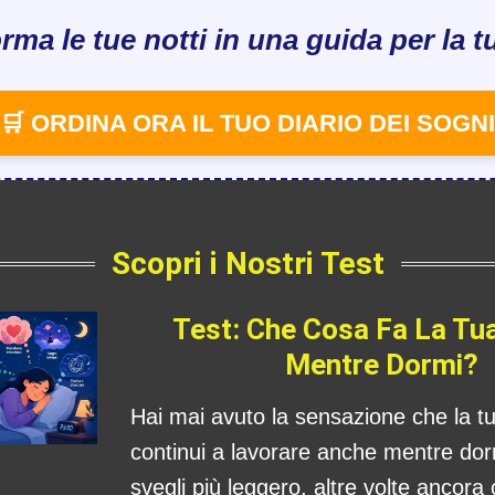
rma le tue notti in una guida per la tu
🛒 ORDINA ORA IL TUO DIARIO DEI SOGNI
Scopri i Nostri Test
Test: Che Cosa Fa La Tu
Mentre Dormi?
Hai mai avuto la sensazione che la 
continui a lavorare anche mentre dorm
svegli più leggero, altre volte ancora