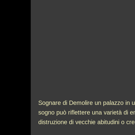
Sognare di Demolire un palazzo in un
sogno può riflettere una varietà di e
distruzione di vecchie abitudini o cr