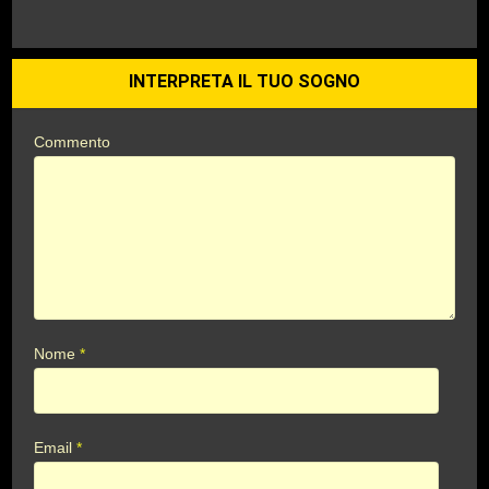
INTERPRETA IL TUO SOGNO
Commento
Nome
*
Email
*