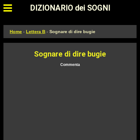
Apri il menu principale
DIZIONARIO dei SOGNI
Home
-
Lettera B
-
Sognare di dire bugie
Sognare di dire bugie
Commenta