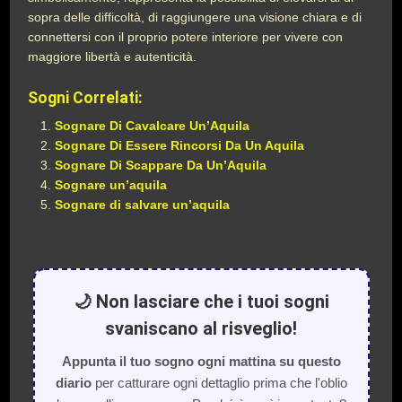
sopra delle difficoltà, di raggiungere una visione chiara e di
connettersi con il proprio potere interiore per vivere con
maggiore libertà e autenticità.
Sogni Correlati:
Sognare Di Cavalcare Un’Aquila
Sognare Di Essere Rincorsi Da Un Aquila
Sognare Di Scappare Da Un’Aquila
Sognare un’aquila
Sognare di salvare un’aquila
🌙 Non lasciare che i tuoi sogni
svaniscano al risveglio!
Appunta il tuo sogno ogni mattina su questo
diario
per catturare ogni dettaglio prima che l'oblio