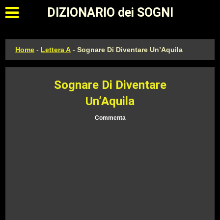
Apri il menu principale
DIZIONARIO dei SOGNI
Home
-
Lettera A
-
Sognare Di Diventare Un’Aquila
Sognare Di Diventare
Un’Aquila
Commenta