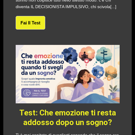
sonno non colpisce tutti nello stesso modo: c’è chi
diventa IL DECISIONISTA IMPULSIVO, chi scivola[...]
Fai Il Test
Test: Che emozione ti resta
addosso dopo un sogno?