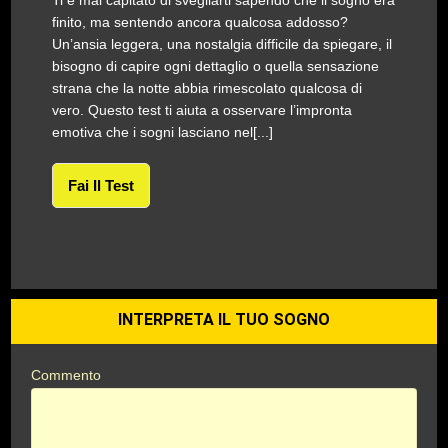
Ti è mai capitato di svegliarti sapendo che il sogno era
finito, ma sentendo ancora qualcosa addosso?
Un’ansia leggera, una nostalgia difficile da spiegare, il
bisogno di capire ogni dettaglio o quella sensazione
strana che la notte abbia rimescolato qualcosa di
vero. Questo test ti aiuta a osservare l’impronta
emotiva che i sogni lasciano nel[...]
Fai Il Test
INTERPRETA IL TUO SOGNO
Commento