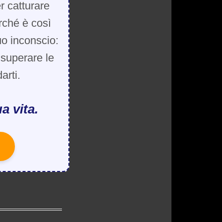
r catturare
rché è così
uo inconscio:
, superare le
arti.
a vita.