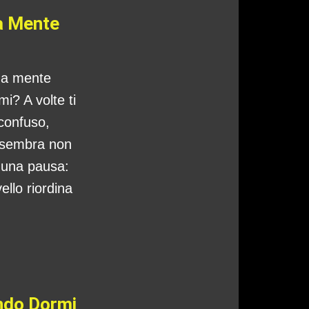
a Mente
tua mente
i? A volte ti
 confuso,
 sembra non
o una pausa:
ello riordina
ando Dormi