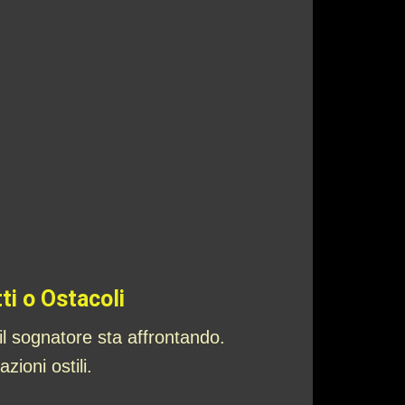
ti o Ostacoli
il sognatore sta affrontando.
ioni ostili.