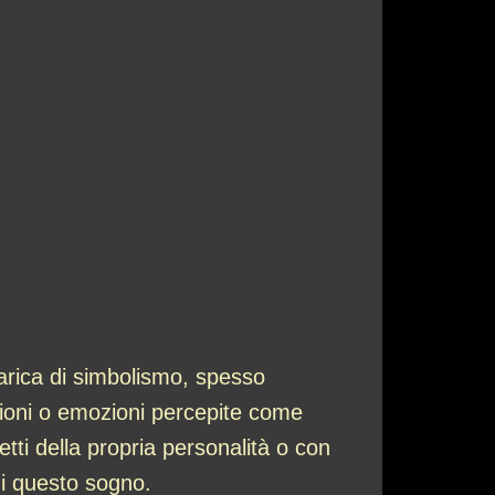
arica di simbolismo, spesso
uazioni o emozioni percepite come
ti della propria personalità o con
 di questo sogno.