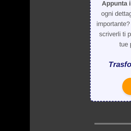
Appunta i
ogni detta
importante? 
scriverli ti
tue 
Trasfo