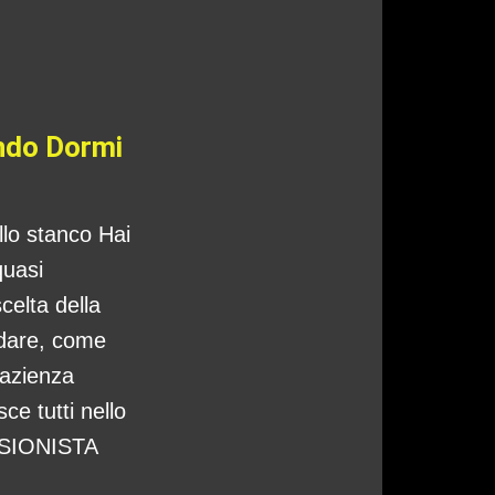
ando Dormi
ello stanco Hai
quasi
celta della
ndare, come
pazienza
ce tutti nello
CISIONISTA