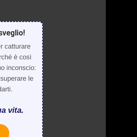
sveglio!
r catturare
rché è così
uo inconscio:
, superare le
arti.
a vita.