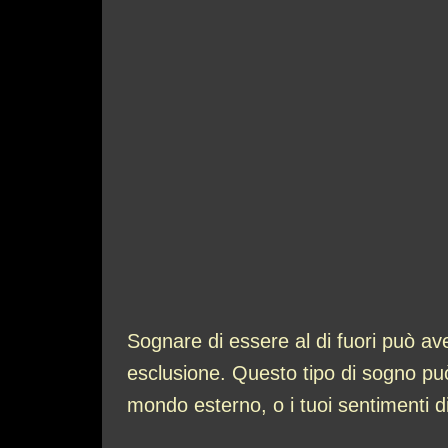
Sognare di essere al di fuori può ave
esclusione. Questo tipo di sogno può r
mondo esterno, o i tuoi sentimenti d