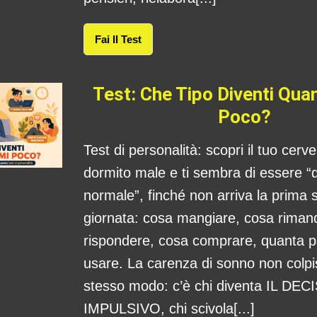
Fai Il Test
Test: Che Tipo Diventi Qu
Poco?
Test di personalità: scopri il tuo cerv
dormito male e ti sembra di essere “
normale”, finché non arriva la prima s
giornata: cosa mangiare, cosa rima
rispondere, cosa comprare, quanta 
usare. La carenza di sonno non colpis
stesso modo: c’è chi diventa IL DE
IMPULSIVO, chi scivola[...]