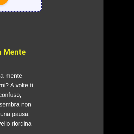
a Mente
tua mente
i? A volte ti
 confuso,
 sembra non
o una pausa:
ello riordina