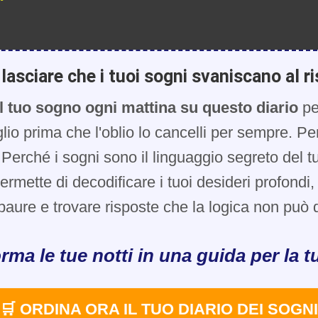
lasciare che i tuoi sogni svaniscano al ri
l tuo sogno ogni mattina su questo diario
pe
glio prima che l'oblio lo cancelli per sempre. Pe
Perché i sogni sono il linguaggio segreto del t
 permette di decodificare i tuoi desideri profondi
paure e trovare risposte che la logica non può d
rma le tue notti in una guida per la tu
🛒 ORDINA ORA IL TUO DIARIO DEI SOGNI