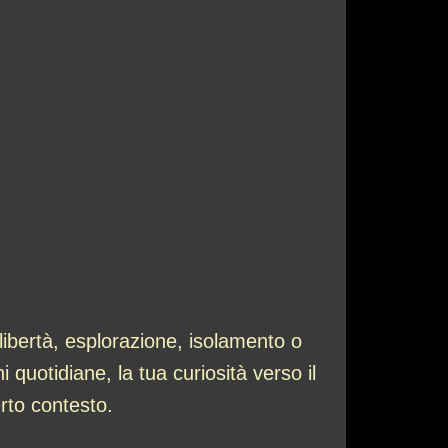
libertà, esplorazione, isolamento o
i quotidiane, la tua curiosità verso il
rto contesto.