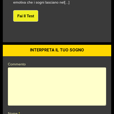
emotiva che i sogni lasciano nel[...]
Fai Il Test
INTERPRETA IL TUO SOGNO
Commento
Nome
*