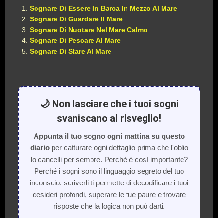
Sognare Di Essere In Barca In Mezzo Al Mare
Sognare Di Guardare Il Mare
Sognare Di Nuotare Nel Mare Calmo
Sognare Di Pescare Al Mare
Sognare Di Stare Al Mare
🌙 Non lasciare che i tuoi sogni
svaniscano al risveglio!
Appunta il tuo sogno ogni mattina su questo
diario
per catturare ogni dettaglio prima che l'oblio
lo cancelli per sempre. Perché è così importante?
Perché i sogni sono il linguaggio segreto del tuo
inconscio: scriverli ti permette di decodificare i tuoi
desideri profondi, superare le tue paure e trovare
risposte che la logica non può darti.