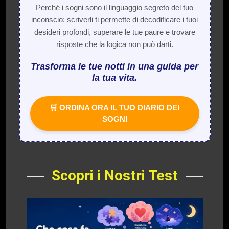
Perché i sogni sono il linguaggio segreto del tuo
inconscio: scriverli ti permette di decodificare i tuoi
desideri profondi, superare le tue paure e trovare
risposte che la logica non può darti.
Trasforma le tue notti in una guida per
la tua vita.
🛒 ORDINA ORA IL TUO DIARIO DEI
SOGNI
Scopri i Nostri Test