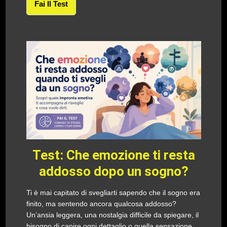
Fai Il Test
Test: Che emozione ti resta
addosso dopo un sogno?
Ti è mai capitato di svegliarti sapendo che il sogno era
finito, ma sentendo ancora qualcosa addosso?
Un’ansia leggera, una nostalgia difficile da spiegare, il
bisogno di capire ogni dettaglio o quella sensazione