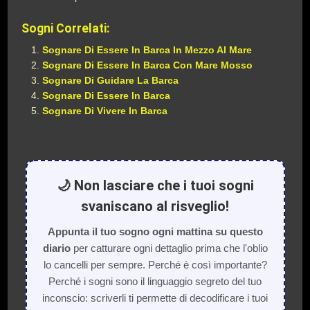
Sogni Correlati:
Sognare Di Essere In Barca In Mezzo Al Mare
Sognare Di Essere In Barca Con Mare Mosso
Sognare Di Guidare La Barca
Sognare Di Essere In Barca
Sognare Di Vivere In Barca
🌙 Non lasciare che i tuoi sogni
svaniscano al risveglio!
Appunta il tuo sogno ogni mattina su questo
diario
per catturare ogni dettaglio prima che l'oblio
lo cancelli per sempre. Perché è così importante?
Perché i sogni sono il linguaggio segreto del tuo
inconscio: scriverli ti permette di decodificare i tuoi