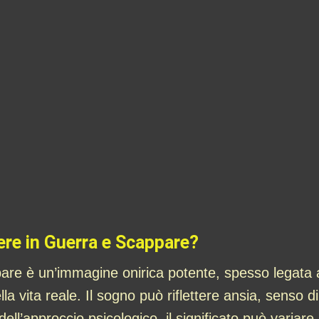
ere in Guerra e Scappare?
re è un’immagine onirica potente, spesso legata a si
lla vita reale. Il sogno può riflettere ansia, senso d
ll’approccio psicologico, il significato può variare.