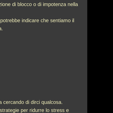
zione di blocco o di impotenza nella
 potrebbe indicare che sentiamo il
a.
 cercando di dirci qualcosa.
trategie per ridurre lo stress e