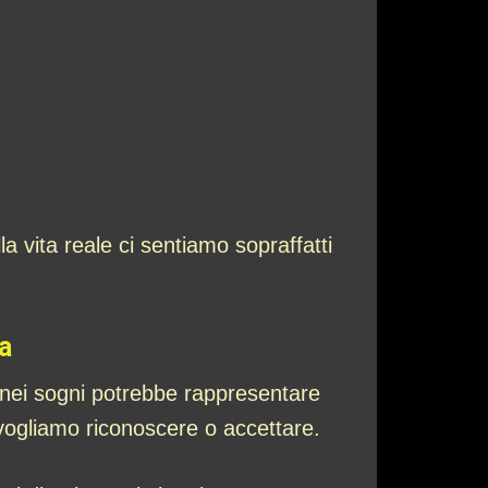
vita reale ci sentiamo sopraffatti
a
 nei sogni potrebbe rappresentare
 vogliamo riconoscere o accettare.