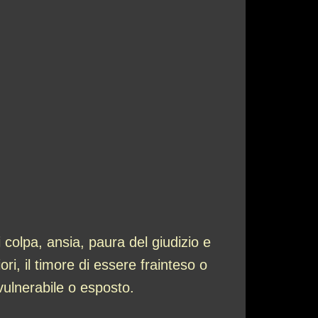
 colpa, ansia, paura del giudizio e
ri, il timore di essere frainteso o
 vulnerabile o esposto.