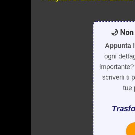
🌙 Non 
Appunta i
ogni detta
importante? 
scriverli ti
tue 
Trasfo