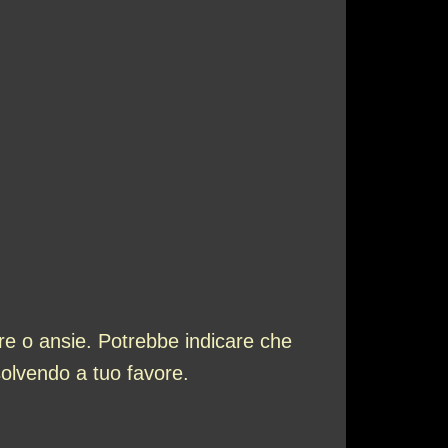
re o ansie. Potrebbe indicare che
isolvendo a tuo favore.