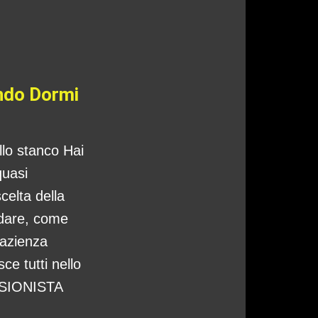
ando Dormi
ello stanco Hai
quasi
celta della
ndare, come
pazienza
ce tutti nello
CISIONISTA