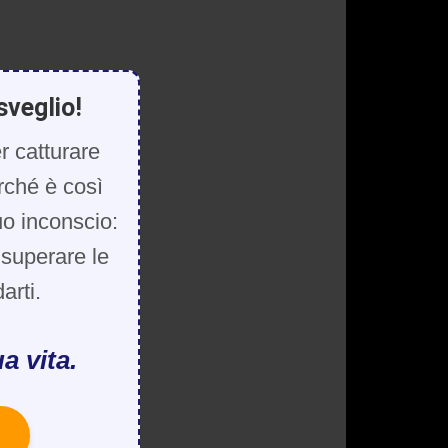
sveglio!
r catturare
rché è così
uo inconscio:
, superare le
arti.
a vita.