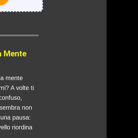
a Mente
tua mente
i? A volte ti
 confuso,
 sembra non
o una pausa:
ello riordina