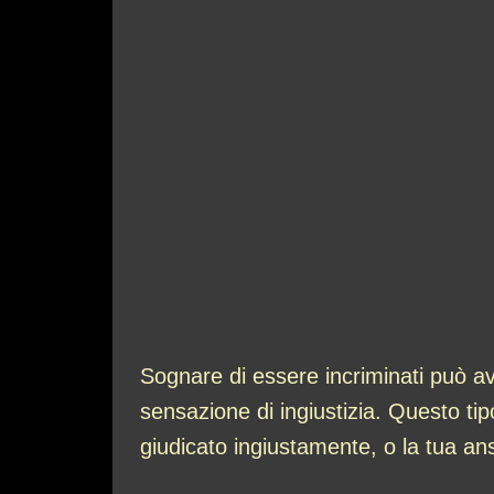
Sognare di essere incriminati può ave
sensazione di ingiustizia. Questo tipo
giudicato ingiustamente, o la tua ansi