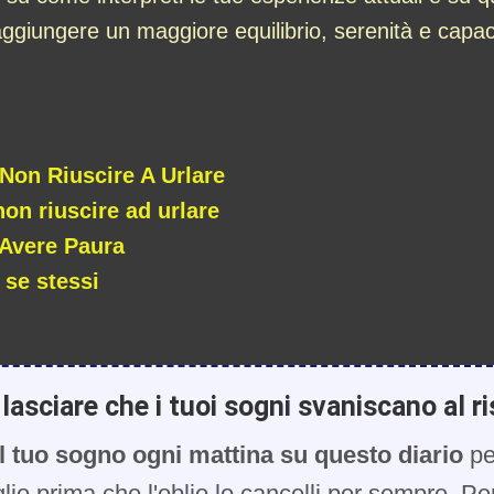
aggiungere un maggiore equilibrio, serenità e capacit
 Non Riuscire A Urlare
non riuscire ad urlare
 Avere Paura
 se stessi
lasciare che i tuoi sogni svaniscano al ri
l tuo sogno ogni mattina su questo diario
pe
glio prima che l'oblio lo cancelli per sempre. Pe