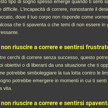
esto tipo di sogno spesso emerge quando ti senti s
difficile. L’incapacità di correre, nonostante il des
loccato, dove il tuo corpo non risponde come vorre
ualcosa che ti spaventa o che temi di non essere in 
ressante.
non riuscire a correre e sentirsi frustrat
re cerchi di correre senza successo, questo potrebb
i obiettivi o di liberarti da una situazione che ti op
one potrebbe simboleggiare la tua lotta contro le li
ogno potrebbe emergere in momenti in cui ti senti 
a vita.
 non riuscire a correre e sentirsi spaven