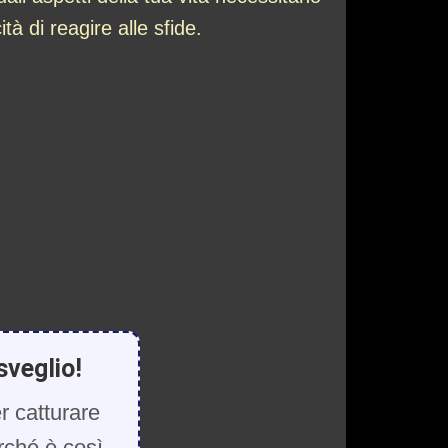
à di reagire alle sfide.
sveglio!
r catturare
rché è così