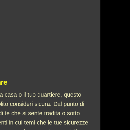
are
a casa o il tuo quartiere, questo
lito consideri sicura. Dal punto di
i te che si sente tradita o sotto
i in cui temi che le tue sicurezze