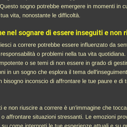
o. Questo sogno potrebbe emergere in momenti in cui
tua vita, nonostante le difficoltà.
he nel sognare di essere inseguiti e non r
iesci a correre potrebbe essere influenzato da sent
responsabilità o problemi nella tua vita quotidiana
 impotente o se temi di non essere in grado di gestir
 in un sogno che esplora il tema dell’inseguimento 
 un bisogno inconscio di affrontare le tue paure e di
iti e non riuscire a correre è un’immagine che tocca
re o affrontare situazioni stressanti. Le emozioni pro
i su come interpreti le tue esperienze attuali e su q