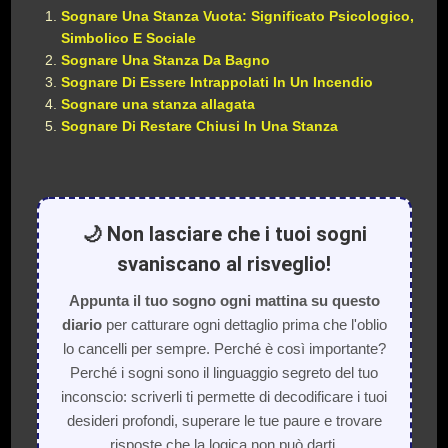
Sognare Una Stanza Vuota: Significato Psicologico,
Simbolico E Sociale
Sognare Una Stanza Da Bagno
Sognare Di Essere Intrappolati In Un Incendio
Sognare una stanza allagata
Sognare Di Restare Chiusi In Una Stanza
🌙 Non lasciare che i tuoi sogni
svaniscano al risveglio!
Appunta il tuo sogno ogni mattina su questo
diario
per catturare ogni dettaglio prima che l'oblio
lo cancelli per sempre. Perché è così importante?
Perché i sogni sono il linguaggio segreto del tuo
inconscio: scriverli ti permette di decodificare i tuoi
desideri profondi, superare le tue paure e trovare
risposte che la logica non può darti.