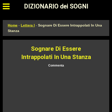
Apri il menu principale
DIZIONARIO dei SOGNI
Home
-
Lettera I
-
Sognare Di Essere Intrappolati In Una
Stanza
Sognare Di Essere
Intrappolati In Una Stanza
Commenta