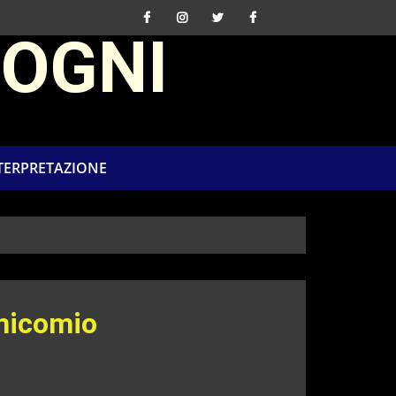
SOGNI
NTERPRETAZIONE
anicomio