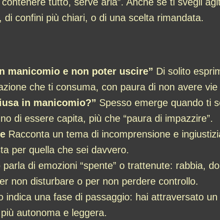
ontenere tutto, serve aria”. Anche se ti svegli agit
i confini più chiari, o di una scelta rimandata.
in manicomio e non poter uscire”
Di solito espri
uazione che ti consuma, con paura di non avere vie 
hiusa in manicomio?”
Spesso emerge quando ti sent
no di essere capita, più che “paura di impazzire”.
te
Racconta un tema di incomprensione e ingiustizia
ta per quella che sei davvero.
o parla di emozioni “spente” o trattenute: rabbia, do
er non disturbare o per non perdere controllo.
indica una fase di passaggio: hai attraversato un
 più autonoma e leggera.