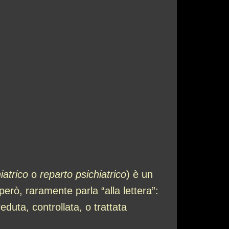
iatrico
o
reparto psichiatrico
) è un
erò, raramente parla “alla lettera”:
duta, controllata, o trattata