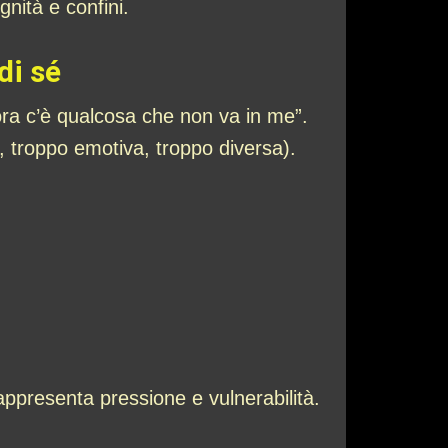
nità e confini.
di sé
lora c’è qualcosa che non va in me”.
, troppo emotiva, troppo diversa).
ppresenta pressione e vulnerabilità.