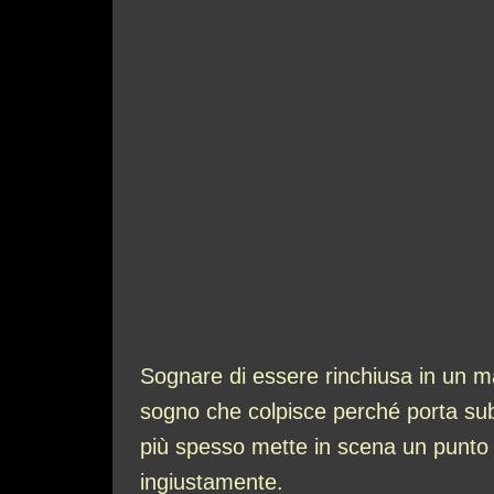
Sognare di essere rinchiusa in un 
sogno che colpisce perché porta subit
più spesso mette in scena un punto e
ingiustamente.