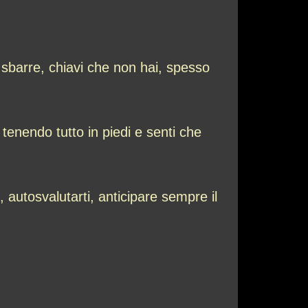
i, sbarre, chiavi che non hai, spesso
tenendo tutto in piedi e senti che
 autosvalutarti, anticipare sempre il