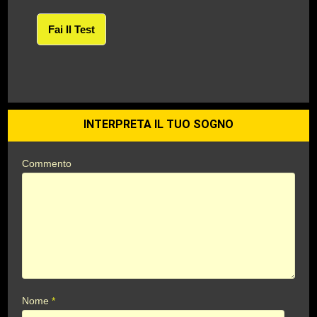
Fai Il Test
INTERPRETA IL TUO SOGNO
Commento
Nome
*