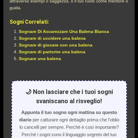
attraverso esempi o saggezza, o il tuo ruolo come mentore o
guida.
Sogni Correlati:
Sognare Di Accarezzare Una Balena Bianca
Sognare di uccidere una balena
Sognare di giocare con una balena
Sognare di partorire una balena
Sognare una balena
🌙 Non lasciare che i tuoi sogni
svaniscano al risveglio!
Appunta il tuo sogno ogni mattina su questo
diario
per catturare ogni dettaglio prima che l'oblio
lo cancelli per sempre. Perché è così importante?
Perché i sogni sono il linguaggio segreto del tuo