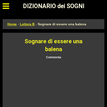
Apri il menu principale
DIZIONARIO dei SOGNI
Home
-
Lettera B
-
Sognare di essere una balena
Sognare di essere una
balena
Commenta