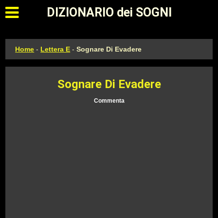
Apri il menu principale
DIZIONARIO dei SOGNI
Home
-
Lettera E
-
Sognare Di Evadere
Sognare Di Evadere
Commenta