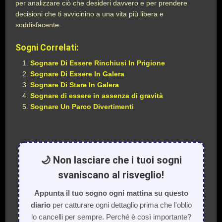
per analizzare ciò che desideri davvero e per prendere
decisioni che ti avvicinino a una vita più libera e
soddisfacente.
Sogni Correlati:
Sognare Di Essere Rinchiusi In Prigione
Sognare Di Essere In Galera
Sognare Di Stare In Galera
Sognare di essere in assenza di gravità
Sognare Un Parco Divertimenti
🌙 Non lasciare che i tuoi sogni
svaniscano al risveglio!
Appunta il tuo sogno ogni mattina su questo
diario
per catturare ogni dettaglio prima che l'oblio
lo cancelli per sempre. Perché è così importante?