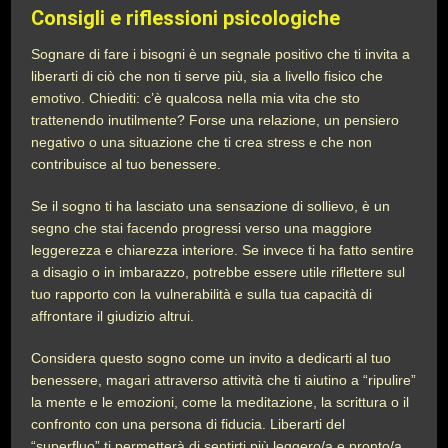
Consigli e riflessioni psicologiche
Sognare di fare i bisogni è un segnale positivo che ti invita a
liberarti di ciò che non ti serve più, sia a livello fisico che
emotivo. Chiediti: c’è qualcosa nella mia vita che sto
trattenendo inutilmente? Forse una relazione, un pensiero
negativo o una situazione che ti crea stress e che non
contribuisce al tuo benessere.
Se il sogno ti ha lasciato una sensazione di sollievo, è un
segno che stai facendo progressi verso una maggiore
leggerezza e chiarezza interiore. Se invece ti ha fatto sentire
a disagio o in imbarazzo, potrebbe essere utile riflettere sul
tuo rapporto con la vulnerabilità e sulla tua capacità di
affrontare il giudizio altrui.
Considera questo sogno come un invito a dedicarti al tuo
benessere, magari attraverso attività che ti aiutino a “ripulire”
la mente e le emozioni, come la meditazione, la scrittura o il
confronto con una persona di fiducia. Liberarti del
“superfluo” ti permetterà di sentirti più leggero/a e pronto/a