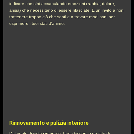
indicare che stai accumulando emozioni (rabbia, dolore,
ansia) che necessitano di essere rilasciate. È un invito a non
trattenere troppo ciò che senti e a trovare modi sani per
esprimere i tuoi stati d’animo.
Rinnovamento e pulizia interiore
Dal punto di vista simbolico, fare i bisogni è un atto di