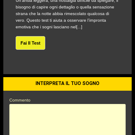
Un’ansia leggera, una nostalgia difficile da spiegare, il
bisogno di capire ogni dettaglio o quella sensazione
strana che la notte abbia rimescolato qualcosa di
vero. Questo test ti aiuta a osservare l’impronta
emotiva che i sogni lasciano nel[...]
Fai Il Test
INTERPRETA IL TUO SOGNO
Commento