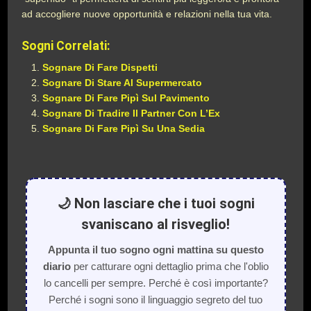
ad accogliere nuove opportunità e relazioni nella tua vita.
Sogni Correlati:
Sognare Di Fare Dispetti
Sognare Di Stare Al Supermercato
Sognare Di Fare Pipì Sul Pavimento
Sognare Di Tradire Il Partner Con L’Ex
Sognare Di Fare Pipì Su Una Sedia
🌙 Non lasciare che i tuoi sogni
svaniscano al risveglio!
Appunta il tuo sogno ogni mattina su questo
diario
per catturare ogni dettaglio prima che l'oblio
lo cancelli per sempre. Perché è così importante?
Perché i sogni sono il linguaggio segreto del tuo