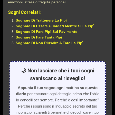
emozioni, stress o fragilità personali.
Sogni Correlati:
Sognare Di Trattenere La Pipì
Sognare Di Essere Guardati Mentre Si Fa Pipì
Sognare Di Fare Pipì Sul Pavimento
Sognare Di Fare Tanta Pipì
Sognare Di Non Riuscire A Fare La Pipì
🌙 Non lasciare che i tuoi sogni
svaniscano al risveglio!
Appunta il tuo sogno ogni mattina su questo
diario
per catturare ogni dettaglio prima che l'oblio
lo cancelli per sempre. Perché è così importante?
Perché i sogni sono il linguaggio segreto del tuo
inconscio: scriverli ti permette di decodificare i tuoi