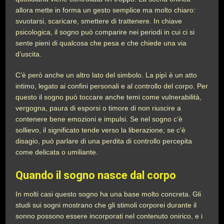
allora mette in forma un gesto semplice ma molto chiaro:
svuotarsi, scaricare, smettere di trattenere. In chiave
psicologica, il sogno può comparire nei periodi in cui ci si
sente pieni di qualcosa che pesa e che chiede una via
d’uscita.
C’è però anche un altro lato del simbolo. La pipì è un atto
intimo, legato ai confini personali e al controllo del corpo. Per
questo il sogno può toccare anche temi come vulnerabilità,
vergogna, paura di esporsi o timore di non riuscire a
contenere bene emozioni e impulsi. Se nel sogno c’è
sollievo, il significato tende verso la liberazione; se c’è
disagio, può parlare di una perdita di controllo percepita
come delicata o umiliante.
Quando il sogno nasce dal corpo
In molti casi questo sogno ha una base molto concreta. Gli
studi sui sogni mostrano che gli stimoli corporei durante il
sonno possono essere incorporati nel contenuto onirico, e i