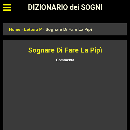
Apri il menu principale
DIZIONARIO dei SOGNI
Home
-
Lettera P
-
Sognare Di Fare La Pipì
Sognare Di Fare La Pipì
Commenta