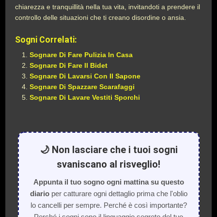
chiarezza e tranquillità nella tua vita, invitandoti a prendere il
controllo delle situazioni che ti creano disordine o ansia.
Sogni Correlati:
Sognare Di Fare Pulizia In Casa
Sognare Di Fare Il Bidet
Sognare Di Lavarsi Con Il Sapone
Sognare Di Spazzare Scarafaggi
Sognare Di Lavare Vestiti Sporchi
🌙 Non lasciare che i tuoi sogni
svaniscano al risveglio!
Appunta il tuo sogno ogni mattina su questo
diario
per catturare ogni dettaglio prima che l'oblio
lo cancelli per sempre. Perché è così importante?
Perché i sogni sono il linguaggio segreto del tuo