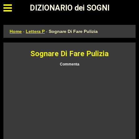
Apri il menu principale
DIZIONARIO dei SOGNI
Home
-
Lettera P
-
Sognare Di Fare Pulizia
Sognare Di Fare Pulizia
Commenta