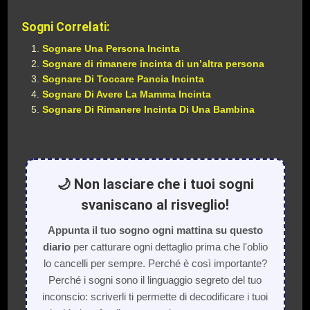
Sogni Correlati:
Sognare Una Persona Incinta
Sognare di rimanere incinta di un’altra persona
Sognare Di Toccare Pancia Incinta
Sognare Di Avere La Mamma Incinta
Sognare Di Rimanere Incinta Di Una Bambina
🌙 Non lasciare che i tuoi sogni
svaniscano al risveglio!
Appunta il tuo sogno ogni mattina su questo
diario
per catturare ogni dettaglio prima che l'oblio
lo cancelli per sempre. Perché è così importante?
Perché i sogni sono il linguaggio segreto del tuo
inconscio: scriverli ti permette di decodificare i tuoi