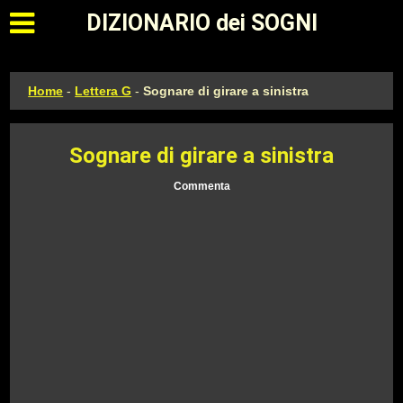
Apri il menu principale
DIZIONARIO dei SOGNI
Home
-
Lettera G
-
Sognare di girare a sinistra
Sognare di girare a sinistra
Commenta