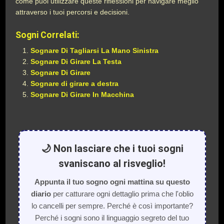
come puoi utilizzare queste riflessioni per navigare meglio
attraverso i tuoi percorsi e decisioni.
Sogni Correlati:
Sognare Di Tagliarsi La Mano Sinistra
Sognare Di Girare La Testa
Sognare Di Girare
Sognare di girare a destra
Sognare Di Girare In Macchina
🌙 Non lasciare che i tuoi sogni
svaniscano al risveglio!
Appunta il tuo sogno ogni mattina su questo
diario
per catturare ogni dettaglio prima che l'oblio
lo cancelli per sempre. Perché è così importante?
Perché i sogni sono il linguaggio segreto del tuo