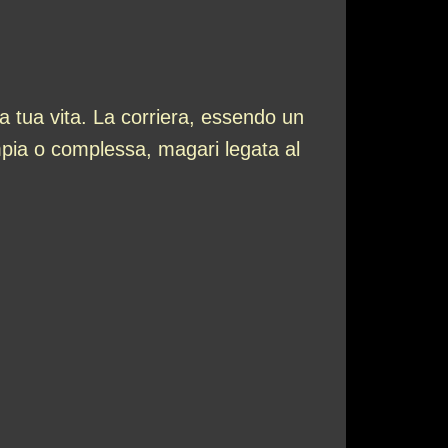
la tua vita. La corriera, essendo un
mpia o complessa, magari legata al