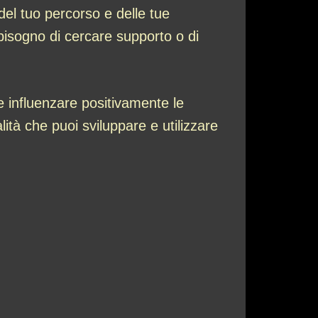
del tuo percorso e delle tue
bisogno di cercare supporto o di
 influenzare positivamente le
lità che puoi sviluppare e utilizzare