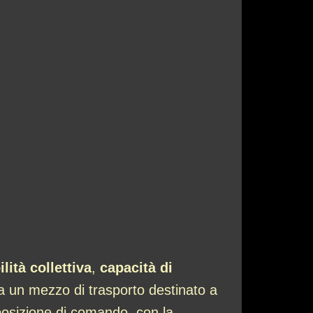
lità collettiva
,
capacità di
ta un mezzo di trasporto destinato a
posizione di comando, con la