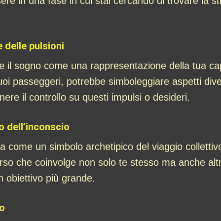
ere in una fase in cui stai cercando di trovare la 
 delle pulsioni
il sogno come una rappresentazione della tua capac
 suoi passeggeri, potrebbe simboleggiare aspetti dive
ere il controllo su questi impulsi o desideri.
o dell’inconscio
 come un simbolo archetipico del viaggio collettivo
corso che coinvolge non solo te stesso ma anche alt
 obiettivo più grande.
to