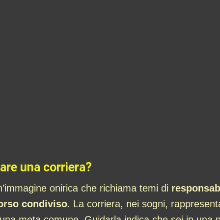
are una corriera?
n’immagine onirica che richiama temi di
responsabi
orso condiviso
. La corriera, nei sogni, rappresen
una meta comune. Guidarla indica che sei in una 