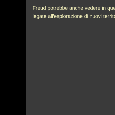
Freud potrebbe anche vedere in ques
legate all’esplorazione di nuovi territ