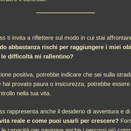
ti invita a riflettere sul modo in cui stai affrontan
o abbastanza rischi per raggiungere i miei obie
e difficoltà mi rallentino?
ione positiva, potrebbe indicare che sei sulla strad
 hai provato paura o insicurezza, potrebbe essere
ntrollo nella tua vita.
s rappresenta anche il desiderio di avventura e di s
a vita reale e come puoi usarli per crescere?
Fors
le capacità per navigare anche i percorsi più compl