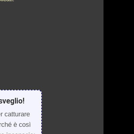
sveglio!
r catturare
rché è così