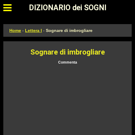
Apri il menu principale
DIZIONARIO dei SOGNI
Home
-
Lettera I
-
Sognare di imbrogliare
Sognare di imbrogliare
Commenta