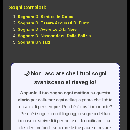
Sogni Correlati:
Sognare Di Sentirsi In Colpa
Sognare Di Essere Accusati Di Furto
Sognare Di Avere Le Dita Nere
Sognare Di Nascondersi Dalla Polizia
Sognare Un Taxi
🌙 Non lasciare che i tuoi sogni
svaniscano al risveglio!
Appunta il tuo sogno ogni mattina su questo
diario
per catturare ogni dettaglio prima che l'oblio
lo cancelli per sempre. Perché è così importante?
Perché i sogni sono il linguaggio segreto del tuo
inconscio: scriverli ti permette di decodificare i tuoi
desideri profondi, superare le tue paure e trovare