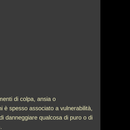
menti di colpa, ansia o
i è spesso associato a vulnerabilità,
 di danneggiare qualcosa di puro o di
.