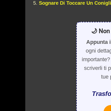
Sognare Di Toccare Un Conigl
🌙 Non 
Appunta i
ogni detta
importante? 
scriverli ti
tue 
Trasfo