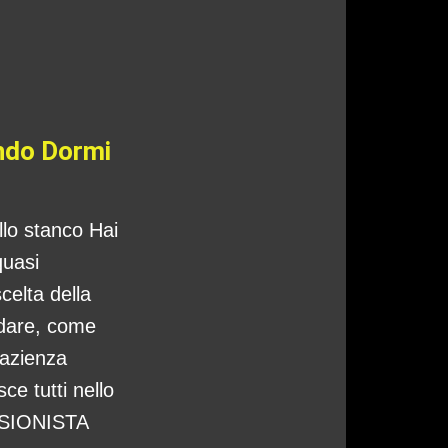
ando Dormi
ello stanco Hai
quasi
celta della
ndare, come
pazienza
ce tutti nello
CISIONISTA