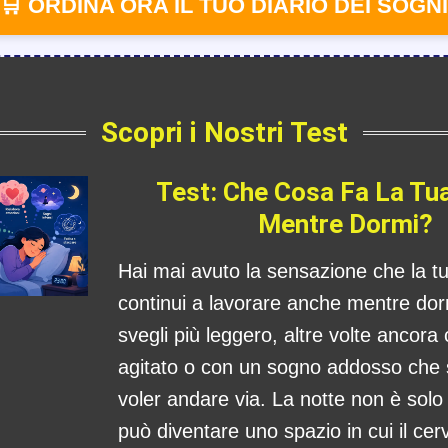
🛒 ORDINA ORA IL TUO DIARIO DEI SOGNI
Scopri i Nostri Test
Test: Che Cosa Fa La Tu
Mentre Dormi?
Hai mai avuto la sensazione che la 
continui a lavorare anche mentre dorm
svegli più leggero, altre volte ancora
agitato o con un sogno addosso che
voler andare via. La notte non è sol
può diventare uno spazio in cui il cerv