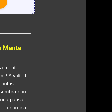
a Mente
tua mente
i? A volte ti
 confuso,
 sembra non
o una pausa:
ello riordina