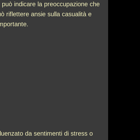
ciò può indicare la preoccupazione che
ò riflettere ansie sulla casualità e
 importante.
fluenzato da sentimenti di stress o