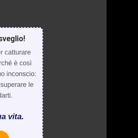
sveglio!
r catturare
rché è così
uo inconscio:
, superare le
arti.
a vita.