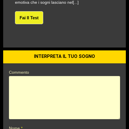
emotiva che i sogni lasciano nel[...]
Fai Il Test
INTERPRETA IL TUO SOGNO
Commento
Nome
*