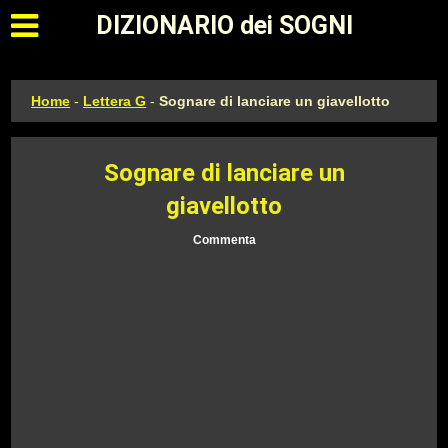
Apri il menu principale
DIZIONARIO dei SOGNI
Home
-
Lettera G
-
Sognare di lanciare un giavellotto
Sognare di lanciare un
giavellotto
Commenta