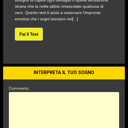
bisogno di capire ogni dettaglio o quella sensazione
strana che la notte abbia rimescolato qualcosa di
vero. Questo test ti aiuta a osservare l’impronta
emotiva che i sogni lasciano nel[...]
Fai Il Test
INTERPRETA IL TUO SOGNO
Commento