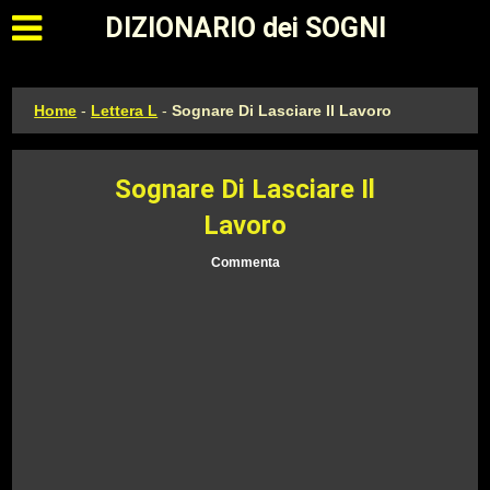
Apri il menu principale
DIZIONARIO dei SOGNI
Home
-
Lettera L
-
Sognare Di Lasciare Il Lavoro
Sognare Di Lasciare Il
Lavoro
Commenta