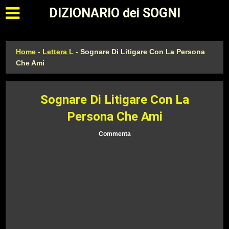
Apri il menu principale
DIZIONARIO dei SOGNI
Home
-
Lettera L
-
Sognare Di Litigare Con La Persona
Che Ami
Sognare Di Litigare Con La
Persona Che Ami
Commenta