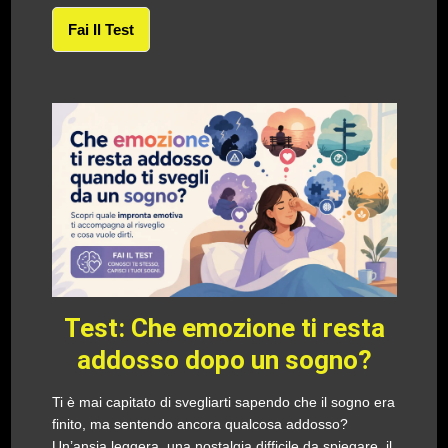
Fai Il Test
Test: Che emozione ti resta
addosso dopo un sogno?
Ti è mai capitato di svegliarti sapendo che il sogno era
finito, ma sentendo ancora qualcosa addosso?
Un’ansia leggera, una nostalgia difficile da spiegare, il