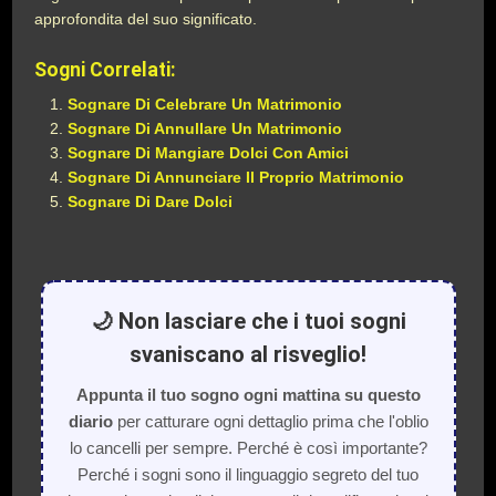
approfondita del suo significato.
Sogni Correlati:
Sognare Di Celebrare Un Matrimonio
Sognare Di Annullare Un Matrimonio
Sognare Di Mangiare Dolci Con Amici
Sognare Di Annunciare Il Proprio Matrimonio
Sognare Di Dare Dolci
🌙 Non lasciare che i tuoi sogni
svaniscano al risveglio!
Appunta il tuo sogno ogni mattina su questo
diario
per catturare ogni dettaglio prima che l'oblio
lo cancelli per sempre. Perché è così importante?
Perché i sogni sono il linguaggio segreto del tuo