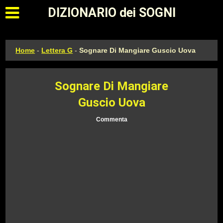
Apri il menu principale
DIZIONARIO dei SOGNI
Home
-
Lettera G
-
Sognare Di Mangiare Guscio Uova
Sognare Di Mangiare
Guscio Uova
Commenta