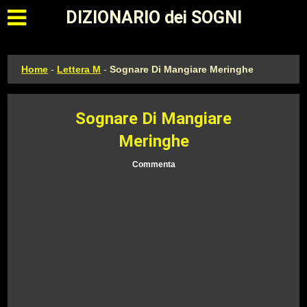
Apri il menu principale
DIZIONARIO dei SOGNI
Home
-
Lettera M
-
Sognare Di Mangiare Meringhe
Sognare Di Mangiare
Meringhe
Commenta