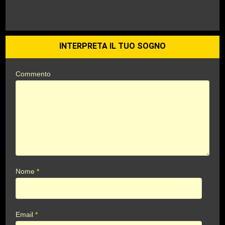
INTERPRETA IL TUO SOGNO
Commento
Nome
*
Email
*