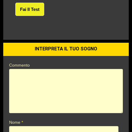
Fai Il Test
INTERPRETA IL TUO SOGNO
Commento
Nome
*