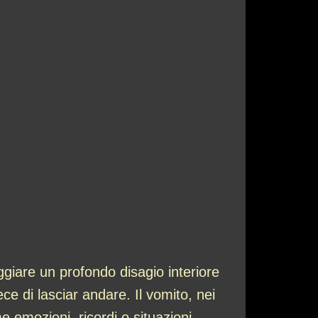
iare un profondo disagio interiore
ce di lasciar andare. Il vomito, nei
e emozioni, ricordi o situazioni