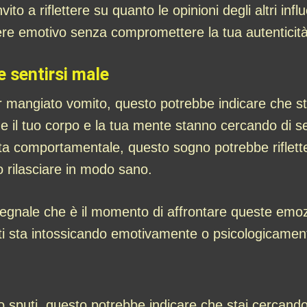
o a riflettere su quanto le opinioni degli altri infl
re emotivo senza compromettere la tua autenticità
 sentirsi male
r mangiato vomito, questo potrebbe indicare che st
e il tuo corpo e la tua mente stanno cercando di segn
vista comportamentale, questo sogno potrebbe riflett
o rilasciare in modo sano.
nale che è il momento di affrontare queste emozio
e ti sta intossicando emotivamente o psicologicamen
sputi, questo potrebbe indicare che stai cercando d