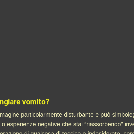
angiare vomito?
agine particolarmente disturbante e può simbolegg
 o esperienze negative che stai “riassorbendo” inve
erazione di qualcosa di tossico o indesiderato, com