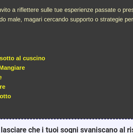
ito a riflettere sulle tue esperienze passate o pr
cendo male, magari cercando supporto o strategie per
sotto al cuscino
 Mangiare
e
re
otto
lasciare che i tuoi sogni svaniscano al ri