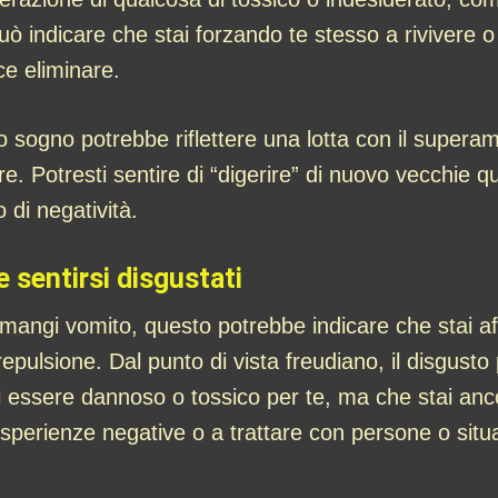
, può indicare che stai forzando te stesso a rivivere
ce eliminare.
to sogno potrebbe riflettere una lotta con il super
are. Potresti sentire di “digerire” di nuovo vecchie qu
 di negatività.
 sentirsi disgustati
mangi vomito, questo potrebbe indicare che stai aff
epulsione. Dal punto di vista freudiano, il disgusto
i essere dannoso o tossico per te, ma che stai anco
e esperienze negative o a trattare con persone o situ