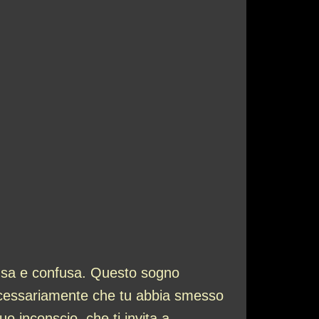
nsa e confusa. Questo sogno
 necessariamente che tu abbia smesso
o inconscio, che ti invita a