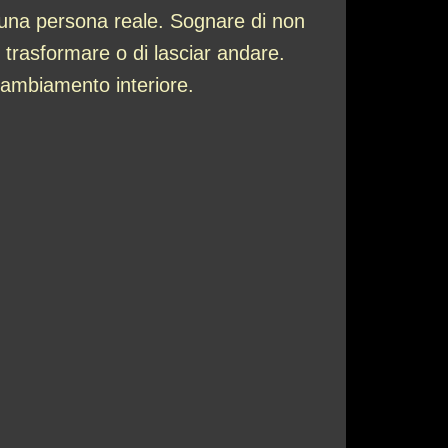
 una persona reale. Sognare di non
 trasformare o di lasciar andare.
cambiamento interiore.