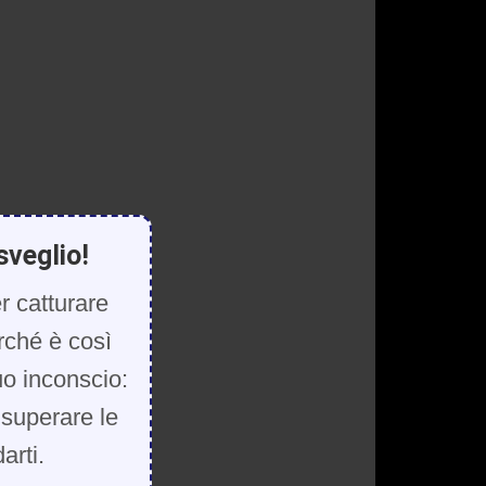
sveglio!
r catturare
rché è così
uo inconscio:
, superare le
arti.