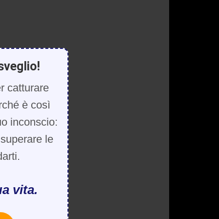
sveglio!
r catturare
rché è così
uo inconscio:
, superare le
arti.
a vita.