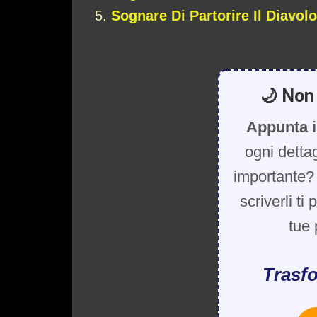
Sognare Di Partorire Il Diavolo
🌙 Non 
Appunta i
ogni detta
importante? 
scriverli ti
tue 
Trasfo