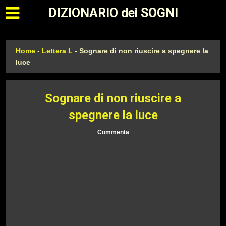
Apri il menu principale
DIZIONARIO dei SOGNI
Home
-
Lettera L
-
Sognare di non riuscire a spegnere la
luce
Sognare di non riuscire a
spegnere la luce
Commenta